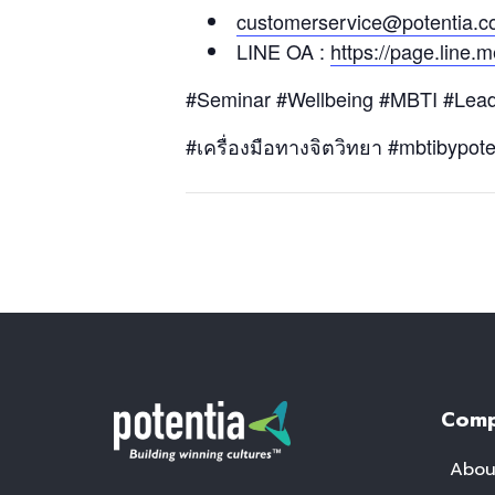
customerservice@potentia.co
LINE OA :
https://page.line
#Seminar #Wellbeing #MBTI #Lead
#เครื่องมือทางจิตวิทยา #mbtibypote
Com
Abou