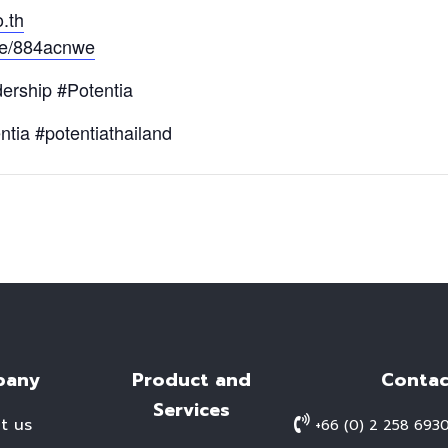
.th
.me/884acnwe
ership #Potentia
ntia #potentiathailand
pany
Product and
Contac
Services
t us
+66 (0) 2 258 693