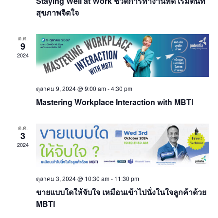
S
Staying Well at Work ชีวิตการทำงานที่ดี เริ่มต้นที่
s
สุขภาพจิตใจ
e
N
a
a
ต.ค.
9
v
r
2024
i
c
g
h
a
ตุลาคม 9, 2024 @ 9:00 am
-
4:30 pm
Mastering Workplace Interaction with MBTI
t
a
i
n
ต.ค.
o
3
d
n
2024
V
ตุลาคม 3, 2024 @ 10:30 am
-
11:30 pm
i
ขายแบบใดให้จับใจ เหมือนเข้าไปนั่งในใจลูกค้าด้วย
e
MBTI