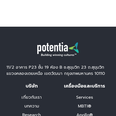
w
s
N
a
v
i
g
11/2 อาคาร P23 ชั้น 19 ห้อง B ซ.สุขุมวิท 23 ถ.สุขุมวิท
a
แขวงคลองเตยเหนือ เขตวัฒนา กรุงเทพมหานคร 10110
t
บริษัท
เครื่องมือและบริการ
i
เกี่ยวกับเรา
Services
o
บทความ
MBTI®
n
Research
Apollo®