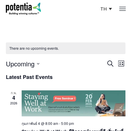
TH
There are no upcoming events.
E
E
Upcoming
Search
List
v
Select
v
date.
Latest Past Events
e
e
n
ก.พ.
t
n
4
V
2026
t
i
s
e
กุมภาพันธ์ 4 @ 8:00 am
-
5:00 pm
w