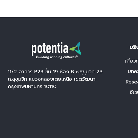
บริ
เกี่ยว
บทค
11/2 อาคาร P23 ชั้น 19 ห้อง B ซ.สุขุมวิท 23
ถ.สุขุมวิท แขวงคลองเตยเหนือ เขตวัฒนา
Rese
กรุงเทพมหานคร 10110
อีเว