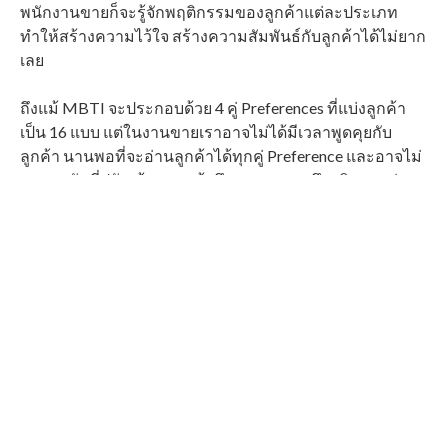
พนักงานขายก็จะรู้จักพฤติกรรมของลูกค้าแต่ละประเภท
ทำให้สร้างความไว้ใจ สร้างความสัมพันธ์กับลูกค้าได้ไม่ยาก
เลย
ถึงแม้
MBTI
จะประกอบด้วย
4
คู่
Preferences
ที่แบ่งลูกค้า
เป็น
16
แบบ แต่ในงานขายเราอาจไม่ได้มีเวลาพูดคุยกับ
ลูกค้า นานพอที่จะอ่านลูกค้าได้ทุกคู่
Preference
และอาจไม่
สะดวกนักที่ปรับเข้าหาลูกค้าถึง
16
แบบ เราจึงหยิบสองคู่
Preference
ที่เหมาะจะช่วยสร้างความสัมพันธ์ในงานขายมา
จัดกลุ่มลูกค้า โดยสองคู่ที่ว่านั่นคือ
เข้าใจสไตล์การสื่อสารของลูกค้าว่าเป็น
Extravert หรือ Introvert
ลูกค้า
Extravert
เป็นคนช่างพูดช่างคุย มักชวนพนักงาน
ขายคุยก่อน พูดคุยด้วยท่าทีและน้ำเสียงกระตือรือร้น มี
ภาษากายเยอะๆ ชอบกิจกรรมที่ได้พูดคุยกับผู้คน สังคม
ลูกค้า
Introvert
ชอบเดินดูของเงียบๆ พูดน้อยแต่ลงราย